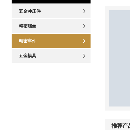
五金冲压件
精密螺丝
精密车件
五金模具
推荐产