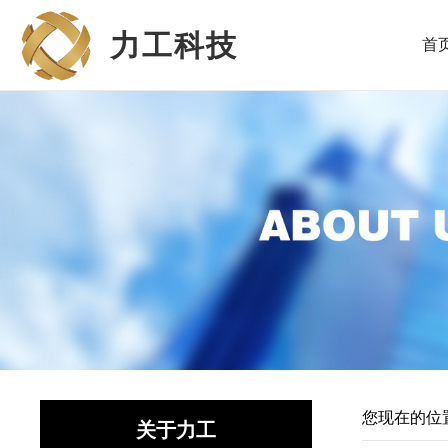
力工科技
首
您现在的位
关于力工