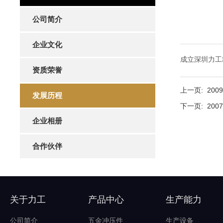
公司简介
企业文化
成立深圳力工
资质荣誉
上一页:
200
发展历程
下一页:
200
企业相册
合作伙伴
关于力工
产品中心
生产能力
公司简介
五金冲压件
生产设备