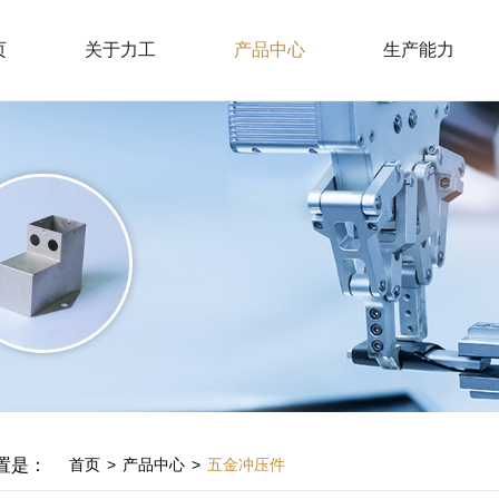
页
关于力工
产品中心
生产能力
置是：
首页
>
产品中心
>
五金冲压件