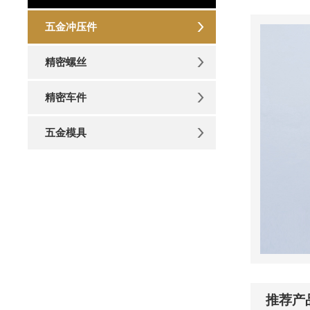
五金冲压件
精密螺丝
精密车件
五金模具
推荐产