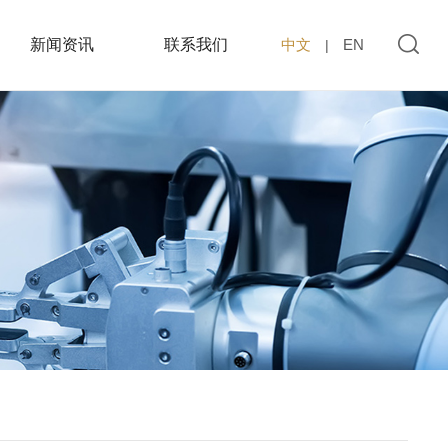
新闻资讯
联系我们
中文
EN
|