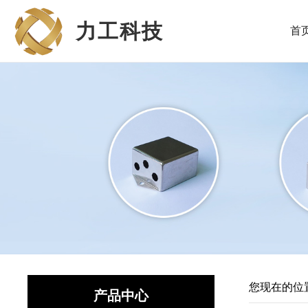
力工科技
首
您现在的位
产品中心