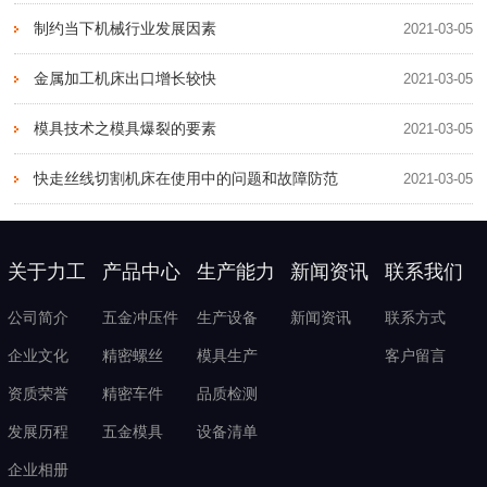
要
制约当下机械行业发展因素
2021-03-05
留
意
金属加工机床出口增长较快
2021-03-05
的
模具技术之模具爆裂的要素
2021-03-05
事
项。
快走丝线切割机床在使用中的问题和故障防范
2021-03-05
冲
压
件
关于力工
产品中心
生产能力
新闻资讯
联系我们
厂
家
公司简介
五金冲压件
生产设备
新闻资讯
联系方式
需
企业文化
精密螺丝
模具生产
客户留言
要
资质荣誉
精密车件
品质检测
提
前
发展历程
五金模具
设备清单
知
企业相册