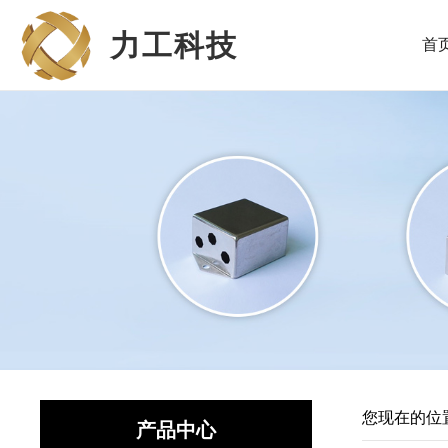
力工科技
首
您现在的位
产品中心