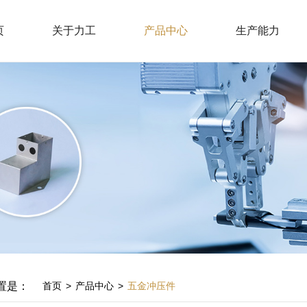
页
关于力工
产品中心
生产能力
置是：
首页
>
产品中心
>
五金冲压件