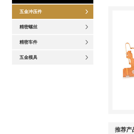
五金冲压件
精密螺丝
精密车件
五金模具
推荐产