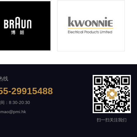
热线
55-29915488
：8:30-20:30
ao@pmi.hk
扫一扫关注我们