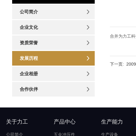
公司简介
企业文化
合并为力工科
资质荣誉
发展历程
下一页:
200
企业相册
合作伙伴
关于力工
产品中心
生产能力
公司简介
五金冲压件
生产设备