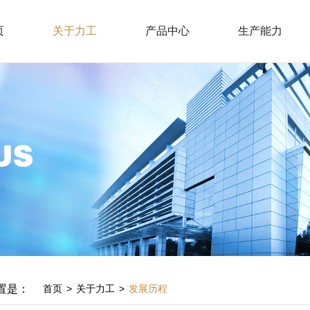
页
关于力工
产品中心
生产能力
置是：
首页
>
关于力工
>
发展历程